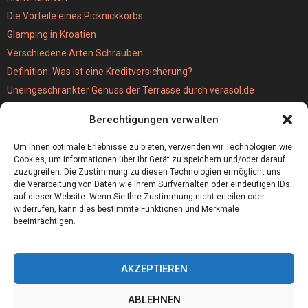
Die Vorteile eines Picknickkorbs
Glamping in Kroatien
Verschiedene Arten Schrauben
Definition: Was ist eine Kreditversicherung?
Uneingeschränkter Genuss der Terrasse durch verasol.de
Der bestseller unter den Kabellosen Staubsaugern
Berechtigungen verwalten
Wie schwer ist eigentlich eine MPU?
Hochzeitslocation München
Um Ihnen optimale Erlebnisse zu bieten, verwenden wir Technologien wie
Cookies, um Informationen über Ihr Gerät zu speichern und/oder darauf
zuzugreifen. Die Zustimmung zu diesen Technologien ermöglicht uns
die Verarbeitung von Daten wie Ihrem Surfverhalten oder eindeutigen IDs
auf dieser Website. Wenn Sie Ihre Zustimmung nicht erteilen oder
widerrufen, kann dies bestimmte Funktionen und Merkmale
beeinträchtigen.
AKZEPTIEREN
ABLEHNEN