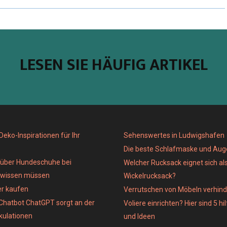
LESEN SIE HÄUFIG ARTIKEL
eko-Inspirationen für Ihr
Sehenswertes in Ludwigshafen
Die beste Schlafmaske und Au
e über Hundeschuhe bei
Welcher Rucksack eignet sich al
 wissen müssen
Wickelrucksack?
er kaufen
Verrutschen von Möbeln verhind
Chatbot ChatGPT sorgt an der
Voliere einrichten? Hier sind 5 hi
kulationen
und Ideen