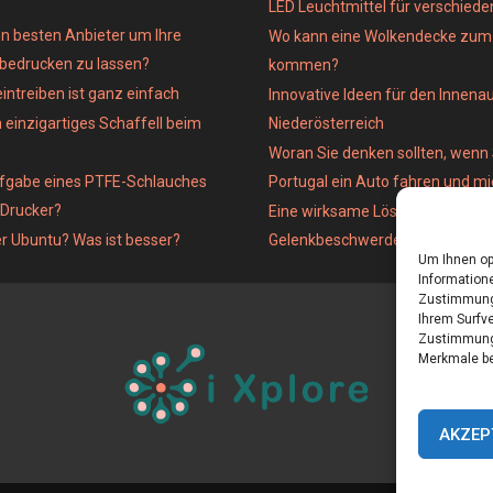
n
LED Leuchtmittel für verschied
n besten Anbieter um Ihre
Wo kann eine Wolkendecke zum 
 bedrucken zu lassen?
kommen?
intreiben ist ganz einfach
Innovative Ideen für den Innena
 einzigartiges Schaffell beim
Niederösterreich
Woran Sie denken sollten, wenn 
ufgabe eines PTFE-Schlauches
Portugal ein Auto fahren und m
-Drucker?
Eine wirksame Lösung für
er Ubuntu? Was ist besser?
Gelenkbeschwerden
Um Ihnen op
Informatione
Zustimmung 
Ihrem Surfve
Zustimmung 
Merkmale be
AKZEP