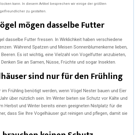
ocken kann. In diesem Artikel besprechen wir einige der größten
elfreundlicher zu gestalten.
 Vögel mögen dasselbe Futter
gel dasselbe Futter fressen. In Wirklichkeit haben verschiedene
erenzen. Während Spatzen und Meisen Sonnenblumenkerne lieben,
eren. Es ist wichtig, eine Vielzahl von Vogelfutter anzubieten,
. Denken Sie an Samen, Nüsse, Früchte und sogar Insekten.
lhäuser sind nur für den Frühling
im Frühling benötigt werden, wenn Vögel Nester bauen und Eier
hr über nützlich sein. Im Winter bieten sie Schutz vor Kälte und
Herbst und Winter bereits einen geeigneten Nistplatz für die
er, dass Sie Ihre Vogelhäuser gut reinigen und pflegen, damit sie