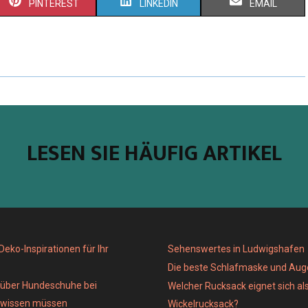
PINTEREST
LINKEDIN
EMAIL
LESEN SIE HÄUFIG ARTIKEL
eko-Inspirationen für Ihr
Sehenswertes in Ludwigshafen
Die beste Schlafmaske und Au
e über Hundeschuhe bei
Welcher Rucksack eignet sich al
 wissen müssen
Wickelrucksack?