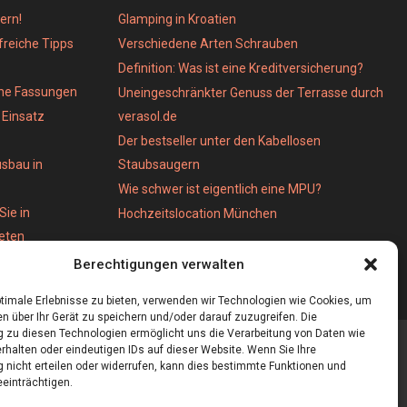
ern!
Glamping in Kroatien
lfreiche Tipps
Verschiedene Arten Schrauben
Definition: Was ist eine Kreditversicherung?
ene Fassungen
Uneingeschränkter Genuss der Terrasse durch
Einsatz
verasol.de
Der bestseller unter den Kabellosen
usbau in
Staubsaugern
Wie schwer ist eigentlich eine MPU?
Sie in
Hochzeitslocation München
ieten
Berechtigungen verwalten
timale Erlebnisse zu bieten, verwenden wir Technologien wie Cookies, um
n über Ihr Gerät zu speichern und/oder darauf zuzugreifen. Die
zu diesen Technologien ermöglicht uns die Verarbeitung von Daten wie
rhalten oder eindeutigen IDs auf dieser Website. Wenn Sie Ihre
nicht erteilen oder widerrufen, kann dies bestimmte Funktionen und
einträchtigen.