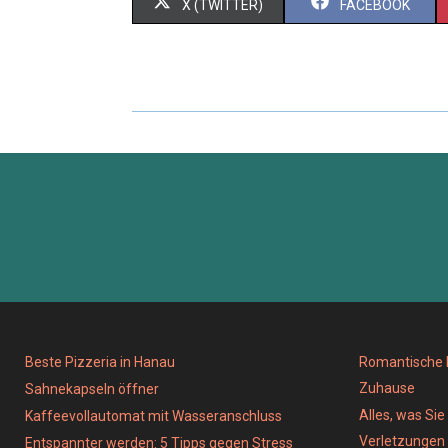
X (TWITTER)
FACEBOOK
Beste Pizzeria in Hanau
Romantische D
Zuhause
Sahnekapseln öffner
Alles, was Si
Kaffeevollautomat mit Wasseranschluss
Verletzungen
Entspannter werden: 5 Tipps gegen Stress