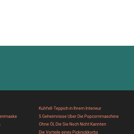
Kuhfell-Teppich in Ihrem Interieur
genmaske
5 Geheimnisse Uber Die Popcornmaschine
Ohne Öl, Die Sie Noch Nicht Kannten
s
Die Vorteile eines Picknickkorbs