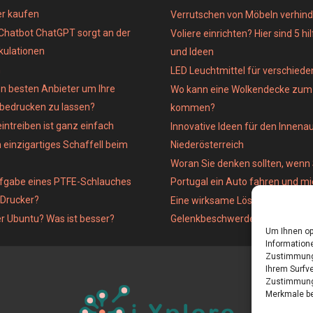
er kaufen
Verrutschen von Möbeln verhind
Chatbot ChatGPT sorgt an der
Voliere einrichten? Hier sind 5 hi
kulationen
und Ideen
n
LED Leuchtmittel für verschied
n besten Anbieter um Ihre
Wo kann eine Wolkendecke zum 
 bedrucken zu lassen?
kommen?
intreiben ist ganz einfach
Innovative Ideen für den Innena
 einzigartiges Schaffell beim
Niederösterreich
Woran Sie denken sollten, wenn 
ufgabe eines PTFE-Schlauches
Portugal ein Auto fahren und m
-Drucker?
Eine wirksame Lösung für
er Ubuntu? Was ist besser?
Gelenkbeschwerden
Um Ihnen op
Informatione
Zustimmung 
Ihrem Surfve
Zustimmung 
Merkmale be