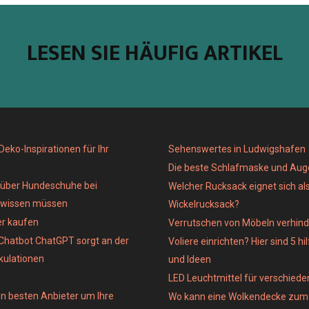
LESEN SIE HÄUFIG ARTIKEL
eko-Inspirationen für Ihr
Sehenswertes in Ludwigshafen
Die beste Schlafmaske und Au
e über Hundeschuhe bei
Welcher Rucksack eignet sich al
 wissen müssen
Wickelrucksack?
er kaufen
Verrutschen von Möbeln verhind
Chatbot ChatGPT sorgt an der
Voliere einrichten? Hier sind 5 hi
kulationen
und Ideen
n
LED Leuchtmittel für verschied
n besten Anbieter um Ihre
Wo kann eine Wolkendecke zum 