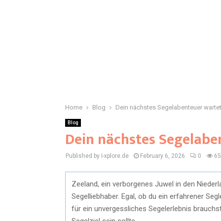
Home
Blog
Dein nächstes Segelabenteuer warte
Blog
Dein nächstes Segelabe
Published by I-xplore.de
February 6, 2026
0
65
Zeeland, ein verborgenes Juwel in den Niederl
Segelliebhaber. Egal, ob du ein erfahrener Segl
für ein unvergessliches Segelerlebnis brauc
Segelziel sein sollte.