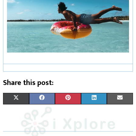
Share this post:
X
F
P
L
E
(
A
I
I
M
T
C
N
N
A
W
E
T
K
I