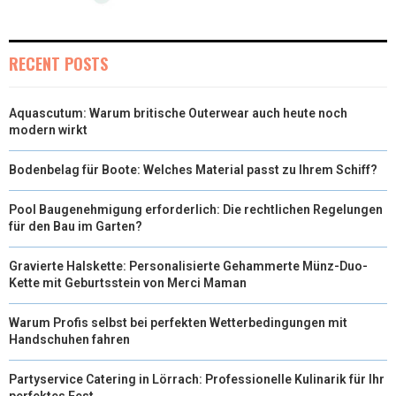
I
B
E
E
L
T
O
R
D
RECENT POSTS
T
O
E
I
Aquascutum: Warum britische Outerwear auch heute noch
E
K
S
N
modern wirkt
R
T
Bodenbelag für Boote: Welches Material passt zu Ihrem Schiff?
)
Pool Baugenehmigung erforderlich: Die rechtlichen Regelungen
für den Bau im Garten?
Gravierte Halskette: Personalisierte Gehammerte Münz-Duo-
Kette mit Geburtsstein von Merci Maman
Warum Profis selbst bei perfekten Wetterbedingungen mit
Handschuhen fahren
Partyservice Catering in Lörrach: Professionelle Kulinarik für Ihr
perfektes Fest