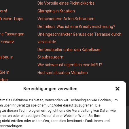
Die Vorteile eines Picknickkorbs
ern!
Glamping in Kroatien
lfreiche Tipps
Verschiedene Arten Schrauben
Definition: Was ist eine Kreditversicherung?
ene Fassungen
Uneingeschränkter Genuss der Terrasse durch
Einsatz
verasol.de
Der bestseller unter den Kabellosen
usbau in
Staubsaugern
Wie schwer ist eigentlich eine MPU?
Sie in
Hochzeitslocation München
ieten
Berechtigungen verwalten
timale Erlebnisse zu bieten, verwenden wir Technologien wie Cookies, um
n über Ihr Gerät zu speichern und/oder darauf zuzugreifen. Die
zu diesen Technologien ermöglicht uns die Verarbeitung von Daten wie
rhalten oder eindeutigen IDs auf dieser Website. Wenn Sie Ihre
nicht erteilen oder widerrufen, kann dies bestimmte Funktionen und
einträchtigen.