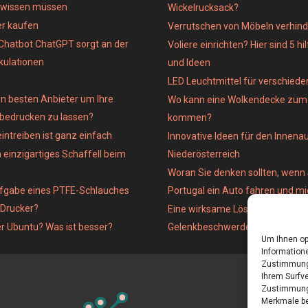
 wissen müssen
Wickelrucksack?
er kaufen
Verrutschen von Möbeln verhind
Chatbot ChatGPT sorgt an der
Voliere einrichten? Hier sind 5 hi
kulationen
und Ideen
n
LED Leuchtmittel für verschied
n besten Anbieter um Ihre
Wo kann eine Wolkendecke zum 
 bedrucken zu lassen?
kommen?
intreiben ist ganz einfach
Innovative Ideen für den Innena
 einzigartiges Schaffell beim
Niederösterreich
Woran Sie denken sollten, wenn 
ufgabe eines PTFE-Schlauches
Portugal ein Auto fahren und m
-Drucker?
Eine wirksame Lösung für
er Ubuntu? Was ist besser?
Gelenkbeschwerden
Um Ihnen op
Informatione
Zustimmung 
Ihrem Surfve
Zustimmung 
Merkmale be