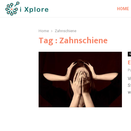
HOME
Home
Zahnschiene
Tag : Zahnschiene
G
E
Pu
V
S
w