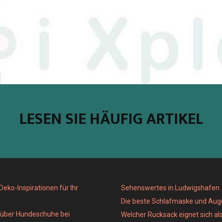
LESEN SIE HÄUFIG ARTIKEL
eko-Inspirationen für Ihr
Sehenswertes in Ludwigshafen
Die beste Schlafmaske und Au
e über Hundeschuhe bei
Welcher Rucksack eignet sich al