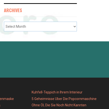
ARCHIVES
Kuhfell-Teppich in Ihrem Interieur
genmaske
5 Geheimnisse Uber Die Popcornmaschine
Ohne Öl, Die Sie Noch Nicht Kannten
s