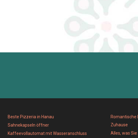
Beste Pizzeria in Hanau
Romantische D
Zuhause
Sahnekapseln öffner
Alles, was Si
Kaffeevollautomat mit Wasseranschluss