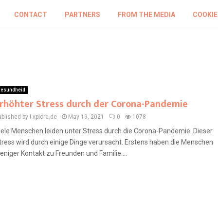
CONTACT
PARTNERS
FROM THE MEDIA
COOKIE
esundheid
rhöhter Stress durch der Corona-Pandemie
blished by I-xplore.de
May 19, 2021
0
1078
iele Menschen leiden unter Stress durch die Corona-Pandemie. Dieser
tress wird durch einige Dinge verursacht. Erstens haben die Menschen
eniger Kontakt zu Freunden und Familie....