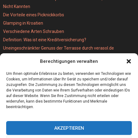
Nicht Kannten
Die Vorteile eines Picknickkorbs
Glamping in Kroatien
Verschiedene Arten Schrauben
Definition: Was ist eine Kreditversicherung?
Uneingeschränkter Genuss der Terrasse durch verasol.de
Der bestseller unter den Kabellosen Staubsaugern
Berechtigungen verwalten
Wie schwer ist eigentlich eine MPU?
Hochzeitslocation München
Um Ihnen optimale Erlebnisse zu bieten, verwenden wir Technologien wie
Cookies, um Informationen über Ihr Gerät zu speichern und/oder darauf
zuzugreifen. Die Zustimmung zu diesen Technologien ermöglicht uns
die Verarbeitung von Daten wie Ihrem Surfverhalten oder eindeutigen IDs
auf dieser Website. Wenn Sie Ihre Zustimmung nicht erteilen oder
widerrufen, kann dies bestimmte Funktionen und Merkmale
beeinträchtigen.
AKZEPTIEREN