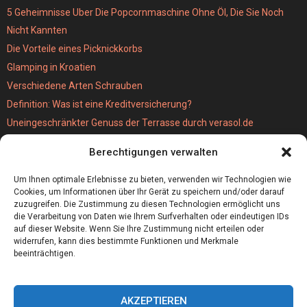
5 Geheimnisse Uber Die Popcornmaschine Ohne Öl, Die Sie Noch
Nicht Kannten
Die Vorteile eines Picknickkorbs
Glamping in Kroatien
Verschiedene Arten Schrauben
Definition: Was ist eine Kreditversicherung?
Uneingeschränkter Genuss der Terrasse durch verasol.de
Der bestseller unter den Kabellosen Staubsaugern
Berechtigungen verwalten
Wie schwer ist eigentlich eine MPU?
Hochzeitslocation München
Um Ihnen optimale Erlebnisse zu bieten, verwenden wir Technologien wie
Cookies, um Informationen über Ihr Gerät zu speichern und/oder darauf
zuzugreifen. Die Zustimmung zu diesen Technologien ermöglicht uns
die Verarbeitung von Daten wie Ihrem Surfverhalten oder eindeutigen IDs
auf dieser Website. Wenn Sie Ihre Zustimmung nicht erteilen oder
widerrufen, kann dies bestimmte Funktionen und Merkmale
beeinträchtigen.
AKZEPTIEREN