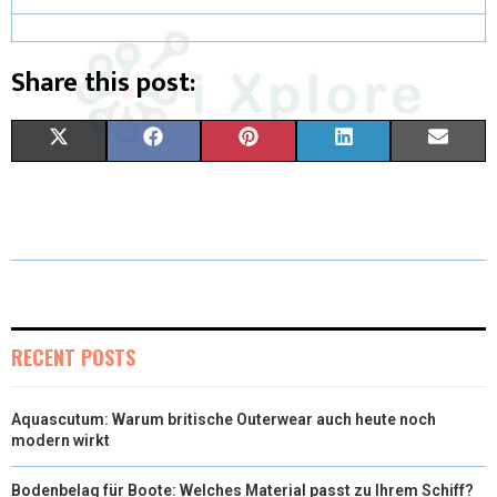
Share this post:
X
F
P
L
E
(
A
I
I
M
T
C
N
N
A
W
E
T
K
I
I
B
E
E
L
T
O
R
D
RECENT POSTS
T
O
E
I
Aquascutum: Warum britische Outerwear auch heute noch
E
K
S
N
modern wirkt
R
T
Bodenbelag für Boote: Welches Material passt zu Ihrem Schiff?