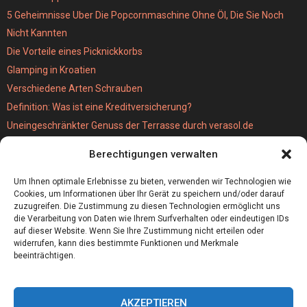
5 Geheimnisse Uber Die Popcornmaschine Ohne Öl, Die Sie Noch
Nicht Kannten
Die Vorteile eines Picknickkorbs
Glamping in Kroatien
Verschiedene Arten Schrauben
Definition: Was ist eine Kreditversicherung?
Uneingeschränkter Genuss der Terrasse durch verasol.de
Der bestseller unter den Kabellosen Staubsaugern
Berechtigungen verwalten
Wie schwer ist eigentlich eine MPU?
Hochzeitslocation München
Um Ihnen optimale Erlebnisse zu bieten, verwenden wir Technologien wie
Cookies, um Informationen über Ihr Gerät zu speichern und/oder darauf
zuzugreifen. Die Zustimmung zu diesen Technologien ermöglicht uns
die Verarbeitung von Daten wie Ihrem Surfverhalten oder eindeutigen IDs
auf dieser Website. Wenn Sie Ihre Zustimmung nicht erteilen oder
widerrufen, kann dies bestimmte Funktionen und Merkmale
beeinträchtigen.
AKZEPTIEREN