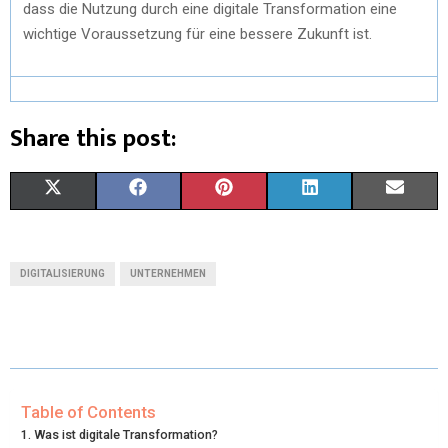
dass die Nutzung durch eine digitale Transformation eine
wichtige Voraussetzung für eine bessere Zukunft ist.
Share this post:
X
F
P
L
E
(
A
I
I
M
T
C
N
N
A
DIGITALISIERUNG
UNTERNEHMEN
W
E
T
K
I
I
B
E
E
L
T
O
R
D
T
O
E
I
Table of Contents
Was ist digitale Transformation?
E
K
S
N