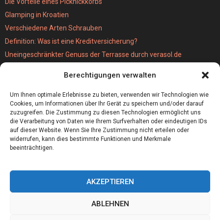
Die Vorteile eines Picknickkorbs
Glamping in Kroatien
Verschiedene Arten Schrauben
Definition: Was ist eine Kreditversicherung?
Uneingeschränkter Genuss der Terrasse durch verasol.de
Der bestseller unter den Kabellosen Staubsaugern
Berechtigungen verwalten
Wie schwer ist eigentlich eine MPU?
Hochzeitslocation München
Um Ihnen optimale Erlebnisse zu bieten, verwenden wir Technologien wie
Cookies, um Informationen über Ihr Gerät zu speichern und/oder darauf
zuzugreifen. Die Zustimmung zu diesen Technologien ermöglicht uns
die Verarbeitung von Daten wie Ihrem Surfverhalten oder eindeutigen IDs
auf dieser Website. Wenn Sie Ihre Zustimmung nicht erteilen oder
widerrufen, kann dies bestimmte Funktionen und Merkmale
beeinträchtigen.
AKZEPTIEREN
ABLEHNEN