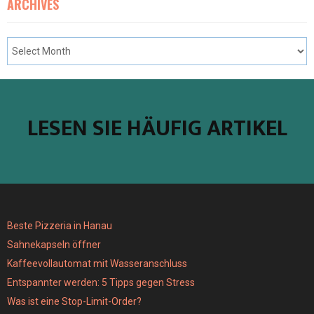
ARCHIVES
LESEN SIE HÄUFIG ARTIKEL
Beste Pizzeria in Hanau
Sahnekapseln öffner
Kaffeevollautomat mit Wasseranschluss
Entspannter werden: 5 Tipps gegen Stress
Was ist eine Stop-Limit-Order?