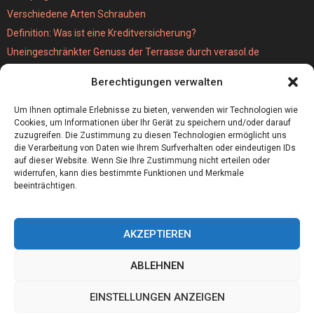
Verschiedene Arten Schrauben
Definition: Was ist eine Kreditversicherung?
Uneingeschränkter Genuss der Terrasse durch verasol.de
Der bestseller unter den Kabellosen Staubsaugern
Berechtigungen verwalten
Wie schwer ist eigentlich eine MPU?
Hochzeitslocation München
Um Ihnen optimale Erlebnisse zu bieten, verwenden wir Technologien wie
Cookies, um Informationen über Ihr Gerät zu speichern und/oder darauf
zuzugreifen. Die Zustimmung zu diesen Technologien ermöglicht uns
die Verarbeitung von Daten wie Ihrem Surfverhalten oder eindeutigen IDs
auf dieser Website. Wenn Sie Ihre Zustimmung nicht erteilen oder
widerrufen, kann dies bestimmte Funktionen und Merkmale
beeinträchtigen.
AKZEPTIEREN
ABLEHNEN
@2023 - www.I-xplore.de. All Right Reserved.
EINSTELLUNGEN ANZEIGEN