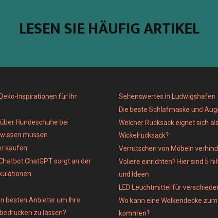
LESEN SIE HÄUFIG ARTIKEL
eko-Inspirationen für Ihr
Sehenswertes in Ludwigshafen
Die beste Schlafmaske und Au
e über Hundeschuhe bei
Welcher Rucksack eignet sich al
 wissen müssen
Wickelrucksack?
er kaufen
Verrutschen von Möbeln verhind
Chatbot ChatGPT sorgt an der
Voliere einrichten? Hier sind 5 hi
kulationen
und Ideen
n
LED Leuchtmittel für verschied
n besten Anbieter um Ihre
Wo kann eine Wolkendecke zum 
 bedrucken zu lassen?
kommen?