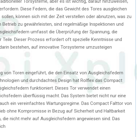
aditioneller Torsysteme, aber es ist wichtig, darauf hinzuweisen,
rfordern. Diese Federn, die das Gewicht des Tores ausgleichen
 sollen, können sich mit der Zeit verstellen oder abnutzen, was zu
 Betrieb zu gewährleisten, sind regelmäßige Inspektionen und
Ausgleichsfedern umfasst die Überprüfung der Spannung, die
Teile. Dieser Prozess erfordert oft spezielle Kenntnisse und
nn darin bestehen, auf innovative Torsysteme umzusteigen
ng von Toren eingeführt, die den Einsatz von Ausgleichsfedern
echnologien und durchdachtes Design hat Rolflex das Compact
gleichsfedern funktioniert. Dieses Tor verwendet einen
ichsfedern überflüssig macht. Das System bietet nicht nur eine
auch ein vereinfachtes Wartungsregime. Das Compact Falttor von
rieb ohne Kompromisse in Bezug auf Sicherheit und Haltbarkeit
en, die nicht mehr auf Ausgleichsfedern angewiesen sind. Das
ich