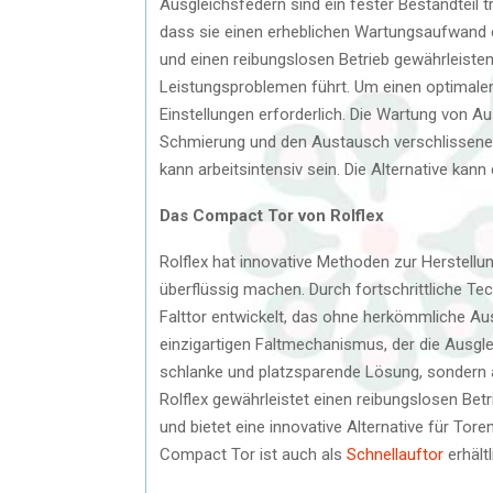
Ausgleichsfedern sind ein fester Bestandteil tr
dass sie einen erheblichen Wartungsaufwand e
und einen reibungslosen Betrieb gewährleisten
Leistungsproblemen führt. Um einen optimalen
Einstellungen erforderlich. Die Wartung von 
Schmierung und den Austausch verschlissener 
kann arbeitsintensiv sein. Die Alternative ka
Das Compact Tor von Rolflex
Rolflex hat innovative Methoden zur Herstellu
überflüssig machen. Durch fortschrittliche T
Falttor entwickelt, das ohne herkömmliche Aus
einzigartigen Faltmechanismus, der die Ausgle
schlanke und platzsparende Lösung, sondern 
Rolflex gewährleistet einen reibungslosen Bet
und bietet eine innovative Alternative für Tor
Compact Tor ist auch als
Schnellauftor
erhältl