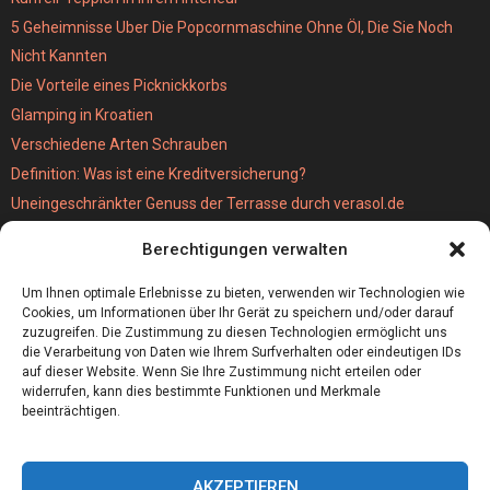
5 Geheimnisse Uber Die Popcornmaschine Ohne Öl, Die Sie Noch
Nicht Kannten
Die Vorteile eines Picknickkorbs
Glamping in Kroatien
Verschiedene Arten Schrauben
Definition: Was ist eine Kreditversicherung?
Uneingeschränkter Genuss der Terrasse durch verasol.de
Der bestseller unter den Kabellosen Staubsaugern
Berechtigungen verwalten
Wie schwer ist eigentlich eine MPU?
Hochzeitslocation München
Um Ihnen optimale Erlebnisse zu bieten, verwenden wir Technologien wie
Cookies, um Informationen über Ihr Gerät zu speichern und/oder darauf
zuzugreifen. Die Zustimmung zu diesen Technologien ermöglicht uns
die Verarbeitung von Daten wie Ihrem Surfverhalten oder eindeutigen IDs
auf dieser Website. Wenn Sie Ihre Zustimmung nicht erteilen oder
widerrufen, kann dies bestimmte Funktionen und Merkmale
beeinträchtigen.
AKZEPTIEREN