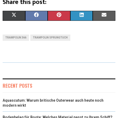
Share this post:
X
F
P
L
E
(
A
I
I
M
T
C
N
N
A
TRAMPOLIN 366
TRAMPOLIN SPRUNGTUCH
W
E
T
K
I
I
B
E
E
L
T
O
R
D
T
O
E
I
E
K
S
N
RECENT POSTS
R
T
Aquascutum: Warum britische Outerwear auch heute noch
)
modern wirkt
Bodenbelag für Boote: Welches Material passt zu Ihrem Schiff?