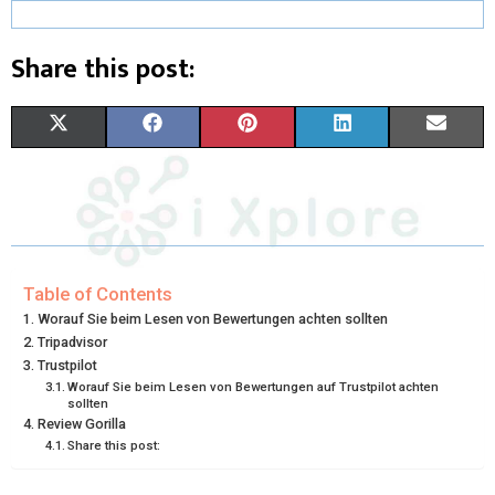
Share this post:
X
F
P
L
E
(
A
I
I
M
T
C
N
N
A
W
E
T
K
I
I
B
E
E
L
Table of Contents
Worauf Sie beim Lesen von Bewertungen achten sollten
T
O
R
D
Tripadvisor
Trustpilot
T
O
E
I
Worauf Sie beim Lesen von Bewertungen auf Trustpilot achten
sollten
E
K
S
N
Review Gorilla
R
T
Share this post:
)