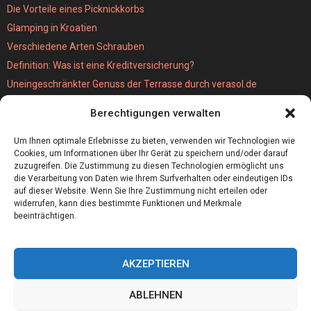
Die Vorteile eines Picknickkorbs
Glamping in Kroatien
Verschiedene Arten Schrauben
Definition: Was ist eine Kreditversicherung?
Uneingeschränkter Genuss der Terrasse durch verasol.de
Der bestseller unter den Kabellosen Staubsaugern
Berechtigungen verwalten
Wie schwer ist eigentlich eine MPU?
Hochzeitslocation München
Um Ihnen optimale Erlebnisse zu bieten, verwenden wir Technologien wie
Cookies, um Informationen über Ihr Gerät zu speichern und/oder darauf
zuzugreifen. Die Zustimmung zu diesen Technologien ermöglicht uns
die Verarbeitung von Daten wie Ihrem Surfverhalten oder eindeutigen IDs
auf dieser Website. Wenn Sie Ihre Zustimmung nicht erteilen oder
widerrufen, kann dies bestimmte Funktionen und Merkmale
beeinträchtigen.
AKZEPTIEREN
ABLEHNEN