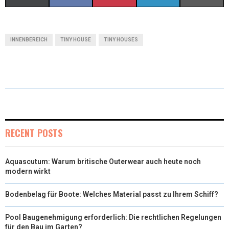
(
A
I
I
M
T
C
N
N
A
INNENBEREICH
TINY HOUSE
TINY HOUSES
W
E
T
K
I
I
B
E
E
L
T
O
R
D
T
O
E
I
E
K
S
N
RECENT POSTS
R
T
Aquascutum: Warum britische Outerwear auch heute noch
)
modern wirkt
Bodenbelag für Boote: Welches Material passt zu Ihrem Schiff?
Pool Baugenehmigung erforderlich: Die rechtlichen Regelungen
für den Bau im Garten?