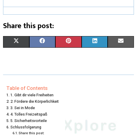
Share this post:
X
F
P
L
E
(
A
I
I
M
T
C
N
N
A
W
E
T
K
I
I
B
E
E
L
Table of Contents
1. Gibt dir viele Freiheiten
T
O
R
D
2. Fördere die Körperlichkeit
3. Sei in Mode
T
O
E
I
4. Tolles Freizeitspaß
E
K
S
N
5. Sicherheitsvorteile
Schlussfolgerung
R
T
Share this post: